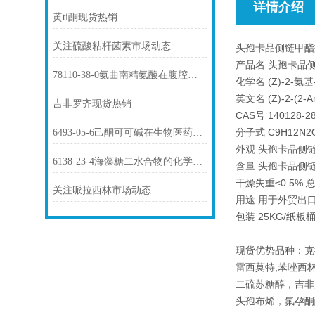
详情介绍
黄ti酮现货热销
关注硫酸粘杆菌素市场动态
头孢卡品侧链甲酯
产品名 头孢卡品侧链
78110-38-0氨曲南精氨酸在腹腔感染中的应用
化学名 (Z)-2-氨
英文名 (Z)-2-(2-Amin
吉非罗齐现货热销
CAS号 140128-28
分子式 C9H12N2O
6493-05-6己酮可可碱在生物医药中的应用
外观 头孢卡品侧
6138-23-4海藻糖二水合物的化学性质及其应用
含量 头孢卡品侧链
干燥失重≤0.5% 总
关注哌拉西林市场动态
用途 用于外贸出
包装 25KG/纸
现货优势品种：克
雷西莫特,苯唑西林
二硫苏糖醇，吉非
头孢布烯，氟孕酮