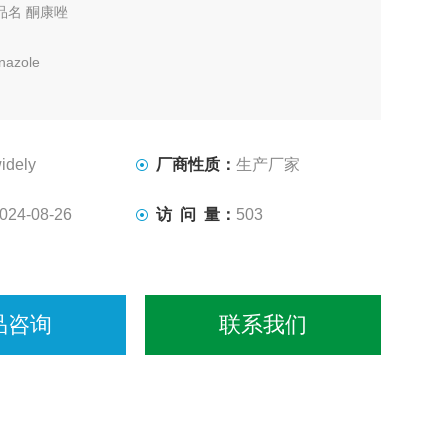
品名 酮康唑
azole
7-42-1
Cl2N4O4 分子量 531.43
idely
厂商性质：
生产厂家
10/USP31
024-08-26
访 问 量：
503
或类白色结晶粉末
品咨询
联系我们