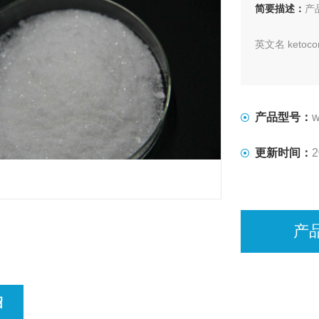
简要描述：
产
英文名 ketocon
CAS RN 6527
分子式 C26H28
产品型号：
w
出口标准 CP20
更新时间：
2
外观 为白色
产
绍