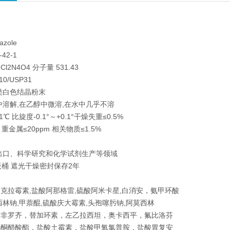
azole
-42-1
Cl2N4O4 分子量 531.43
0/USP31
类白色结晶粉末
中溶解,在乙醇中微溶,在水中几乎不溶
℃ 比旋度-0.1°～+0.1°干燥失重≤0.5%
 重金属≤20ppm 相关物质≤1.5%
出口、科学研究和化学试剂生产等领域
纸板桶 遮光干燥密封保存2年
克拉霉素,盐酸阿那格雷,硫酸阿米卡星,白消安，氨甲环酸
西林钠,甲萘醌,硫酸庆大霉素,头孢噻肟钠,阿莫西林
吉非罗齐，替加环素，左乙拉西坦，奥卡西平，氟比洛芬
孕酮醋酸酯，盐酸土霉素，盐酸甲氧氯普胺，盐酸胃复安