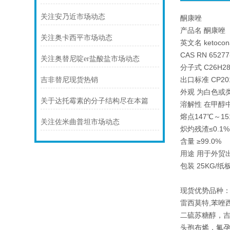
关注安乃近市场动态
酮康唑
产品名 酮康唑
关注奥卡西平市场动态
英文名 ketocon
CAS RN 65277
关注奥替尼啶er盐酸盐市场动态
分子式 C26H28
出口标准 CP201
吉非替尼现货热销
外观 为白色或
关于达托霉素的分子结构尽在本篇
溶解性 在甲醇
熔点147℃～151
关注佐米曲普坦市场动态
炽灼残渣≤0.1%
含量 ≥99.0%
用途 用于外贸
包装 25KG/
现货优势品种：
雷西莫特,苯唑
二硫苏糖醇，
头孢布烯，氟