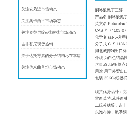
关注安乃近市场动态
酮咯酸氨丁三醇
产品名 酮咯酸氨
关注奥卡西平市场动态
英文名 Ketorolac 
CAS 号 74103-07
关注奥替尼啶er盐酸盐市场动态
化学名 (±)-5-苯
分子式 C15H13NO
吉非替尼现货热销
湖北威德利出口标准 
关于达托霉素的分子结构尽在本篇
外观 为白色结晶
含量≥98.5% 熔点1
关注佐米曲普坦市场动态
用途 用于外贸出
包装 25KG/纸
现货优势品种：克
雷西莫特,苯唑西林
二硫苏糖醇，吉非
头孢布烯，氟孕酮