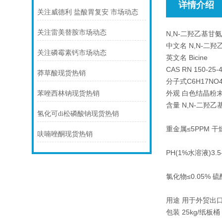
详情介绍
关注威德利 盐酸胃复安 市场动态
关注雷美替胺市场动态
N,N-二羟乙基甘
中文名 N,N-二羟
关注磷霉素钙市场动态
英文名 Bicine
CAS RN 150-25-
莽草酸现货热销
分子式C6H17NO4
外观 白色结晶粉
苯唑西林钠现货热销
含量 N,N-二羟乙
氢化可di松磷酸钠现货热销
重金属≤5PPM 干
呋喃唑酮现货热销
PH(1%水溶液)3.5-
氯化物≤0.05% 硫
用途 用于外贸出
包装 25kg/纸板