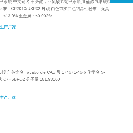
7-5 甲萘醌 中文别名 甲萘醌，亚硫酸氢钠甲萘醌,亚硫酸氢烟酰胺
质量标准：CP2010/USP32 外观 白色或类白色结晶性粉末，无臭
≤13.0% 重金属：≤0.002%
生产厂家
 英文名 Tavaborole CAS 号 174671-46-6 化学名 5-
C7H6BFO2 分子量 151.93100
生产厂家