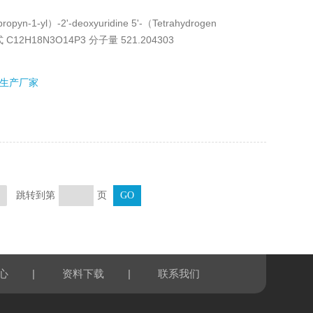
yn-1-yl）-2'-deoxyuridine 5'-（Tetrahydrogen
子式 C12H18N3O14P3 分子量 521.204303
生产厂家
跳转到第
页
页
|
|
心
资料下载
联系我们