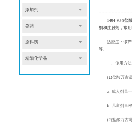
添加剂
盐
1404-93-9
兽药
剂和注射剂，常用的
适应症：该产品
原料药
等。
精细化学品
一、使用方法
(1)盐酸万古
a. 成人剂量一
b. 儿童剂量根
(2)盐酸万古