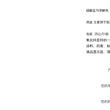
碳酸盐与溶解色
用途 主要用于
包装 25公斤/
氧化锌是
锌
的
涂料、药膏、
液晶显示器、
您的
您的