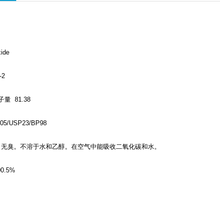
ide
-2
子量 81.38
/USP23/BP98
，无臭。不溶于水和乙醇。在空气中能吸收二氧化碳和水。
00.5%