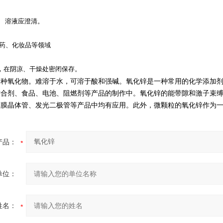
 溶液应澄清。
医药、化妆品等领域
袋，在阴凉、干燥处密闭保存。
一种
氧化物
。难溶于水，可溶于
酸
和
强碱
。氧化锌是一种常用的化学添加
粘合剂、食品、电池、
阻燃剂
等产品的制作中。氧化锌的能带隙和激子束
薄膜晶体管、发光二极管等产品中均有应用。此外，微
颗
粒的氧化锌作为
产品：
单位：
姓名：