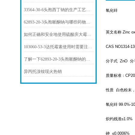
33564-30-6头孢西丁钠的生产工艺是怎样的？
氧化锌
62893-20-3头孢哌酮钠与哪些药物存在相互作用？
英文名称 Zinc ox
如何正确和安全地使用硫酸庆大霉素1405-41-0？
CAS NO1314-13
103060-53-3达托霉素使用时需要注意哪些问题？
了解一下62893-20-3头孢哌酮钠的用途及药理作用吧
分子式 ZnO 分
异丙托溴铵现火热销
质量标准：CP2005
性质 白色粉末
氧化锌 99.0%-1
炽灼残渣≤1.0%
砷 ≤0.0006%