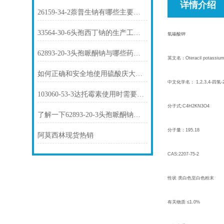
详情介绍
26159-34-2萘普生钠有哪些主要用途？
33564-30-6头孢西丁钠的生产工艺是怎样的？
氧嗪酸钾
62893-20-3头孢哌酮钠与哪些药物存在相互作用？
英文名：Oteracil potassiu
如何正确和安全地使用硫酸庆大霉素1405-41-0？
中文化学名： 1,2,3,4-四氢
103060-53-3达托霉素使用时需要注意哪些问题？
分子式:C4H2KN3O4
了解一下62893-20-3头孢哌酮钠的用途及药理作用吧
分子量：195.18
阿莫西林现货热销
CAS:2207-75-2
性状 类白色至白色粉末
有关物质 ≤1.0%