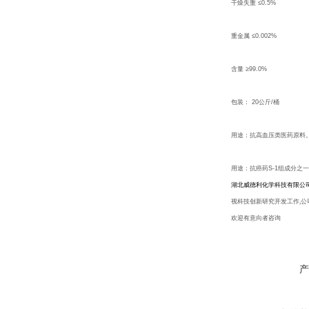
干燥失重 ≤0.5%
重金属 ≤0.002%
含量 ≥99.0%
包装： 20公斤/桶
用途：抗高血压类医药原料
用途：
抗癌药
S-1组成分之
湖北威德利化学科技有限公
视科技创新研究开发工作,
欢迎有意向者咨询
产