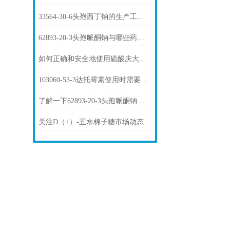
33564-30-6头孢西丁钠的生产工艺是怎样的？
62893-20-3头孢哌酮钠与哪些药物存在相互作用？
如何正确和安全地使用硫酸庆大霉素1405-41-0？
103060-53-3达托霉素使用时需要注意哪些问题？
了解一下62893-20-3头孢哌酮钠的用途及药理作用吧
关注D（+）-五水棉子糖市场动态