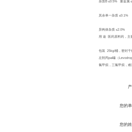
杂质B ≤0.5% 重金属 ≤
其余单一杂质 ≤0.1%
异构体杂质 ≤2.0%
用 途 医药原料药，主
包装 25kg/桶，密封
左羟丙pai嗪（Levodrop
氯甲烷，三氯甲烷，难
产
您的单
您的姓