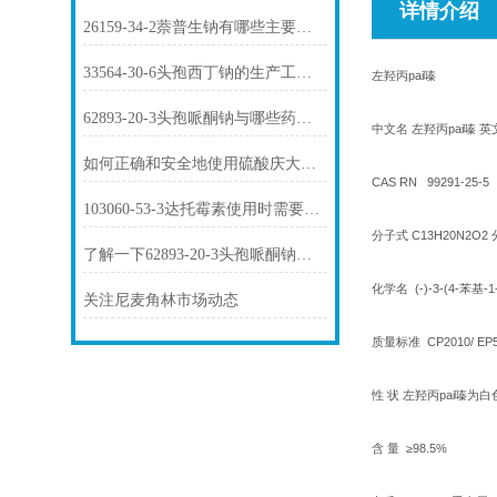
详情介绍
26159-34-2萘普生钠有哪些主要用途？
33564-30-6头孢西丁钠的生产工艺是怎样的？
左羟丙pai嗪
62893-20-3头孢哌酮钠与哪些药物存在相互作用？
中文名 左羟丙pai嗪 英文名 
如何正确和安全地使用硫酸庆大霉素1405-41-0？
CAS RN 99291-25-5
103060-53-3达托霉素使用时需要注意哪些问题？
分子式 C13H20N2O2 
了解一下62893-20-3头孢哌酮钠的用途及药理作用吧
化学名 (-)-3-(4-苯基-
关注尼麦角林市场动态
质量标准 CP2010/ EP5 
性 状 左羟丙pai嗪
含 量 ≥98.5%