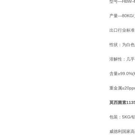
型号—HBW-4
产量—80KG/
出口行业标准：U
性状：为白色或
溶解性：几乎不溶
含量≥99.0%(
重金属≤20ppm 
莫西菌素11350
包装：5KG/铝
威德利国家高技