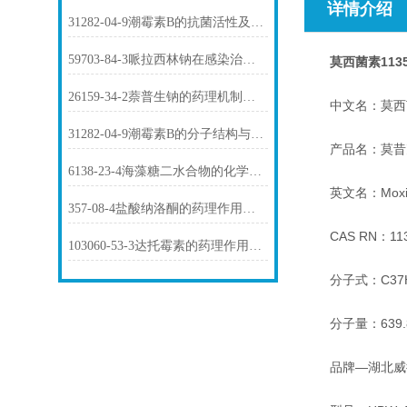
详情介绍
31282-04-9潮霉素B的抗菌活性及其作用机制
59703-84-3哌拉西林钠在感染治疗中的作用
莫西菌素11350
26159-34-2萘普生钠的药理机制与临床应用
中文名：莫西
31282-04-9潮霉素B的分子结构与生物活性
产品名：莫昔克
6138-23-4海藻糖二水合物的化学性质及其应用
英文名：Moxide
357-08-4盐酸纳洛酮的药理作用与临床应用
CAS RN：1135
103060-53-3达托霉素的药理作用介绍
分子式：C37H
分子量：639.8
品牌—湖北威